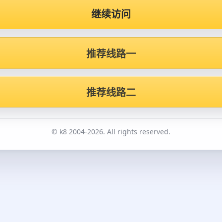
继续访问
推荐线路一
推荐线路二
© k8 2004-2026. All rights reserved.